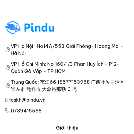
VP Hà Nội : No14A/553 Giải Phóng- Hoàng Mai -
Hà Nội
VP Hồ Chí Minh: No 160/1/3 Phan Huy Ích - P12-
Quận Gò Vấp - TP HCM
Trung Quốc: 范江66 15577153968 广西壮族自治区
崇左市 凭祥市 大象路那勤131号
cskh@pindu.vn
0789415568
Giới thiệu